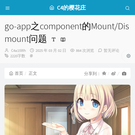
C4的樱花庄
go-app之component的Mount/Dis
mount问题
博
发
C4a15Wh
2025 年 03 月 02 日
864 次浏览
暂无评论
主：
分
布
2220字数
类：
时
间：
首页
正文
分享到：