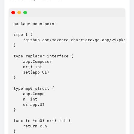
package mountpoint

import (

    "github.com/maxence-charriere/go-app/v9/pkg/app
)

type replacer interface {

    app.Composer

    nr() int

    set(app.UI)

}

type mp0 struct {

    app.Compo

    n  int

    ui app.UI

}

func (c *mp0) nr() int {

    return c.n

}
