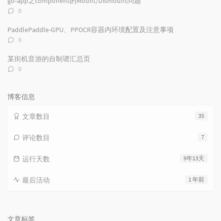
go-app之component的Mount/Dismount问题
评
0
论
数：
PaddlePaddle-GPU、PPOCR容器内环境配置及注意事项
评
0
论
数：
某街机音游的自制谱汇总页
评
0
论
数：
博客信息
文章数目
35
评论数目
7
运行天数
9年13天
最后活动
1 年前
文章标签