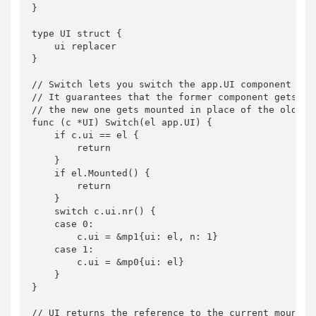
}

type UI struct {

    ui replacer

}

// Switch lets you switch the app.UI component with
// It guarantees that the former component gets dis
// the new one gets mounted in place of the old one
func (c *UI) Switch(el app.UI) {

    if c.ui == el {

        return

    }

    if el.Mounted() {

        return

    }

    switch c.ui.nr() {

    case 0:

        c.ui = &mp1{ui: el, n: 1}

    case 1:

        c.ui = &mp0{ui: el}

    }

}

// UI returns the reference to the current mounted 