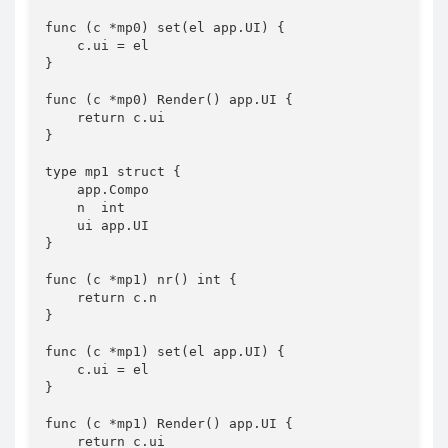
func (c *mp0) set(el app.UI) {

    c.ui = el

}

func (c *mp0) Render() app.UI {

    return c.ui

}

type mp1 struct {

    app.Compo

    n  int

    ui app.UI

}

func (c *mp1) nr() int {

    return c.n

}

func (c *mp1) set(el app.UI) {

    c.ui = el

}

func (c *mp1) Render() app.UI {

    return c.ui
