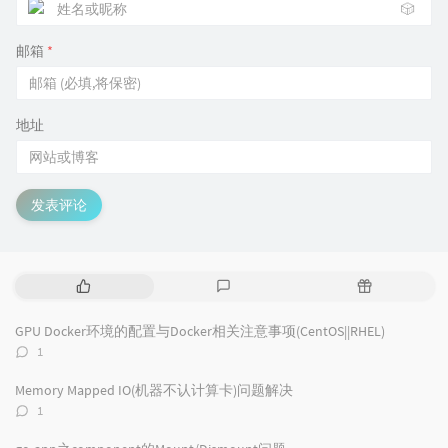
🎲
邮箱
*
地址
发表评论
热
最
随
门
新
机
文
评
文
GPU Docker环境的配置与Docker相关注意事项(CentOS||RHEL)
章
论
章
评
1
论
数：
Memory Mapped IO(机器不认计算卡)问题解决
评
1
论
数：