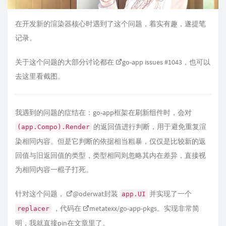
在开发新的渲染器核心时遇到了这个问题，着实有趣，遂提笔
记录。
关于这个问题的大部分讨论都在
go-app issues #1043
，也可以
去
这里
看截图。
我遇到的问题的症结在：go-app框架在刷新组件时，会对
的返回值进行判断，用于避免重复渲
(app.Compo).Render
染相同内容。但是它判断的依据相当粗暴，仅仅是比较新的返
回值与旧返回值的类型，类型相同则忽略其内在差异，直接视
为相同内容一棍子打死。
针对这个问题，
@oderwat
封装
并实现了一个
app.UI
，代码在
metatexx/go-app-pkgs
。实现非常简
replacer
明，我就直接pin在文章里了。