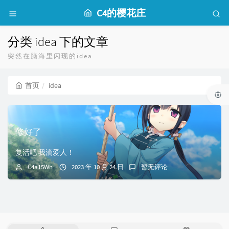
C4的樱花庄
分类 idea 下的文章
突然在脑海里闪现的idea
首页
idea
修好了
复活吧 我滴爱人！
C4a15Wh
2023 年 10 月 24 日
暂无评论