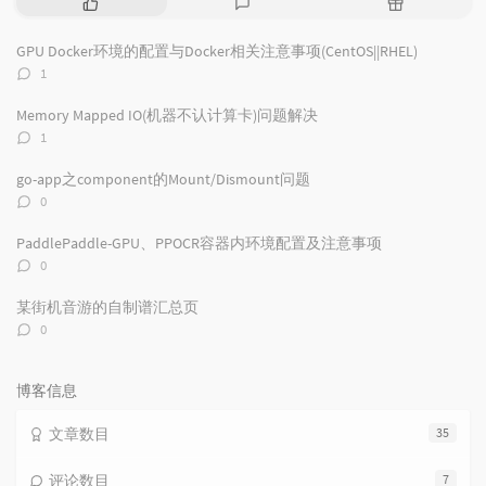
热
最
随
门
新
机
文
评
文
GPU Docker环境的配置与Docker相关注意事项(CentOS||RHEL)
章
论
章
评
1
论
数：
Memory Mapped IO(机器不认计算卡)问题解决
评
1
论
数：
go-app之component的Mount/Dismount问题
评
0
论
数：
PaddlePaddle-GPU、PPOCR容器内环境配置及注意事项
评
0
论
数：
某街机音游的自制谱汇总页
评
0
论
数：
博客信息
文章数目
35
评论数目
7