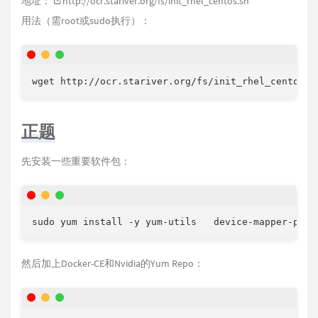
地址：
http://ocr.stariver.org/fs/init_rhel_centos.sh
用法（需root或sudo执行）：
wget http://ocr.stariver.org/fs/init_rhel_centos.s
正题
先安装一些重要软件包：
sudo yum install -y yum-utils   device-mapper-p
然后加上Docker-CE和Nvidia的Yum Repo：