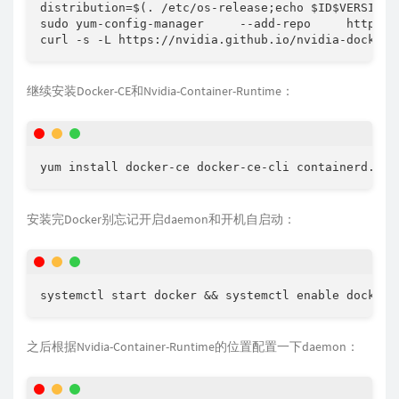
distribution=$(. /etc/os-release;echo $ID$VERSION_I
sudo yum-config-manager     --add-repo     https:/
curl -s -L https://nvidia.github.io/nvidia-docker/
继续安装Docker-CE和Nvidia-Container-Runtime：
yum install docker-ce docker-ce-cli containerd.io 
安装完Docker别忘记开启daemon和开机自启动：
systemctl start docker && systemctl enable docker
之后根据Nvidia-Container-Runtime的位置配置一下daemon：