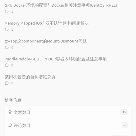
文
评
文
GPU Docker环境的配置与Docker相关注意事项(CentOS||RHEL)
章
论
章
评
1
论
数：
Memory Mapped IO(机器不认计算卡)问题解决
评
1
论
数：
go-app之component的Mount/Dismount问题
评
0
论
数：
PaddlePaddle-GPU、PPOCR容器内环境配置及注意事项
评
0
论
数：
某街机音游的自制谱汇总页
评
0
论
数：
博客信息
文章数目
35
评论数目
7