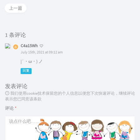
上一篇
1 条评论
C4a15Wh
July 15th, 2021 at 09:12 am
|´・ω・) ノ
回复
发表评论
我们使用cookie技术保留您的个人信息以便您下次快速评论，继续评论
表示您已同意该条款
评论
*