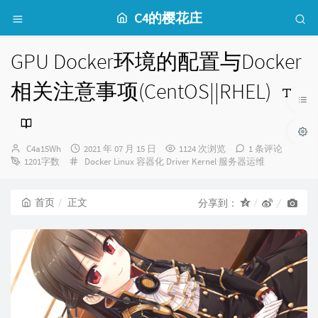
C4的樱花庄
GPU Docker环境的配置与Docker
相关注意事项(CentOS||RHEL)
博
发
C4a15Wh
2021 年 07 月 15 日
1124 次浏览
1 条评论
主：
分
布
1201字数
Docker
Linux
容器化
Driver
Kernel
服务器运维
类：
时
间：
首页
正文
分享到：