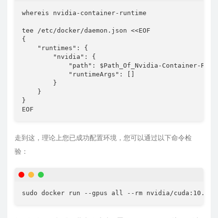
whereis nvidia-container-runtime

tee /etc/docker/daemon.json <<EOF

{

    "runtimes": {

        "nvidia": {

            "path": $Path_Of_Nvidia-Container-Runti
            "runtimeArgs": []

        }

    }

}

EOF
走到这，理论上您已成功配置环境，您可以通过以下命令检
验：
sudo docker run --gpus all --rm nvidia/cuda:10.2-b