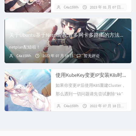
C4a15Wh
2023 年 01 月 07 日
暂
关于Ubuntu基于Netplan配置多网卡多路由的方法和存在的问题
netplan配错啦！
C4a15Wh
2022 年 07 月 19 日
暂无评论
使用KubeKey变更IP安装K8s时存在的问题
如果你变更IP后使用K8S重建Cluster，
那么遇到一切问题请先尝试删除“kk”
可执行文件根目录下的k...
C4a15Wh
2022 年 07 月 18 日
暂