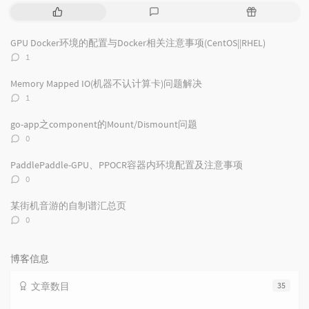
热
最
随
门
新
机
文
评
文
GPU Docker环境的配置与Docker相关注意事项(CentOS||RHEL)
章
论
章
评
1
论
数：
Memory Mapped IO(机器不认计算卡)问题解决
评
1
论
数：
go-app之component的Mount/Dismount问题
评
0
论
数：
PaddlePaddle-GPU、PPOCR容器内环境配置及注意事项
评
0
论
数：
某街机音游的自制谱汇总页
评
0
论
数：
博客信息
文章数目
35