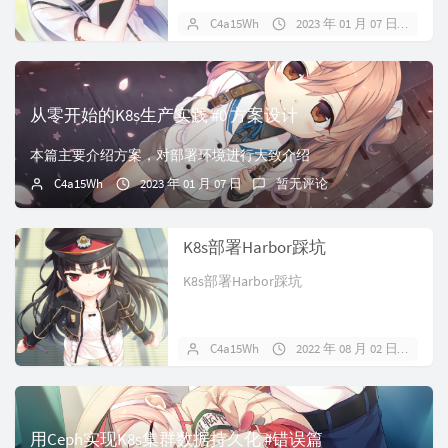
C4a15Wh
2023 年 01 月 07 日
暂
从零开始的K8s生产实践 #0 方案设计
本篇主要介绍方案，对部署环境进行大致介绍
C4a15Wh
2023 年 01 月 07 日
暂无评论
K8s部署Harbor踩坑
K8s部署Harbor踩坑
C4a15Wh
2022 年 08 月 02 日
暂
用Ceph实现K8s集群数据持久化 #错误篇