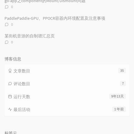
go-app之component的Mount/Dismount问题
评
0
论
数：
PaddlePaddle-GPU、PPOCR容器内环境配置及注意事项
评
0
论
数：
某街机音游的自制谱汇总页
评
0
论
数：
博客信息
文章数目
35
评论数目
7
运行天数
9年13天
最后活动
1 年前
标签云