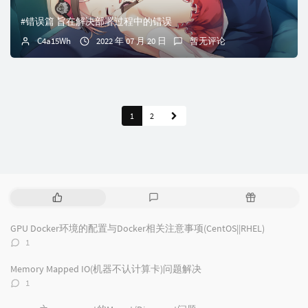
#错误篇 旨在解决部署过程中的错误
C4a15Wh
2022 年 07 月 20 日
暂无评论
1
2
热
最
随
门
新
机
文
评
文
GPU Docker环境的配置与Docker相关注意事项(CentOS||RHEL)
章
论
章
评
1
论
数：
Memory Mapped IO(机器不认计算卡)问题解决
评
1
论
数：