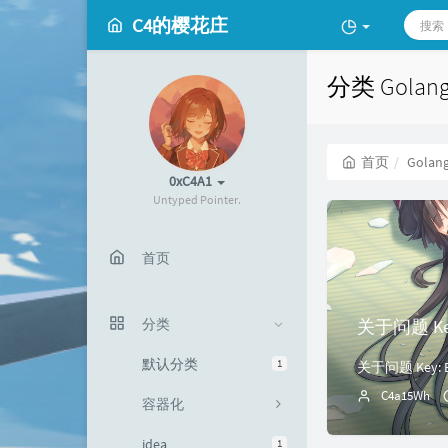
C4的樱花庄
分类 Gola
首页
Golan
0xC4A1
Untyped Pointer.
首页
关于问题 Key: E
分类
默认分类
1
关于问题 Key: Erro
C4a15Wh
容器化
idea
1