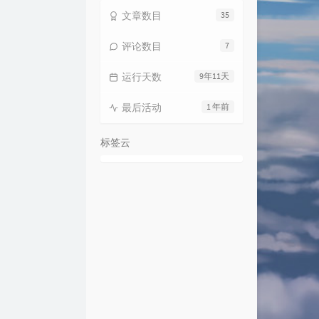
文章数目
35
评论数目
7
运行天数
9年11天
最后活动
1 年前
标签云