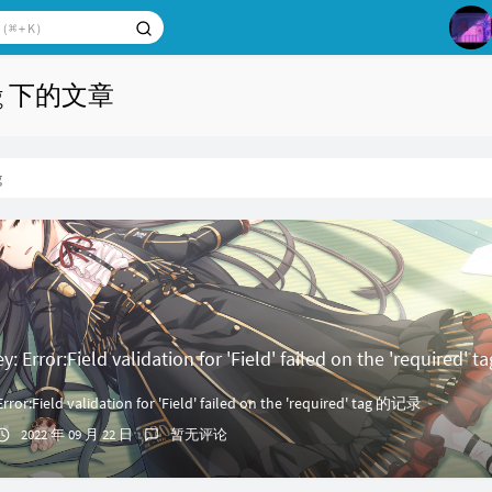
1
ng 下的文章
2
3
g
4
5
6
rror:Field validation for 'Field' failed on the 'required
r:Field validation for 'Field' failed on the 'required' tag 的记录
2022 年 09 月 22 日
暂无评论