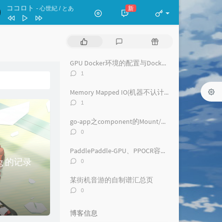
ココロト
新
- 心世紀 / とあ
Requiem for Fate
Roselia
热
最
随
お勉強しといてよ
门
新
机
文
评
文
GPU Docker环境的配置与Docker相关注意事项(CentOS||RHEL)
ずっと真夜中でいいのに。
ココロト
心世紀 / とあ
章
论
章
评
1
The Whole Blue World
Ave Mujica
论
数：
Memory Mapped IO(机器不认计算卡)问题解决
海蛍
香椎モイミ / 花隈千冬
评
1
论
月葬
黒魔 / Rintaro Soma
数：
go-app之component的Mount/Dismount问题
评
0
论
数：
PaddlePaddle-GPU、PPOCR容器内环境配置及注意事项
评
' tag 的记录
0
论
数：
某街机音游的自制谱汇总页
评
0
论
数：
博客信息