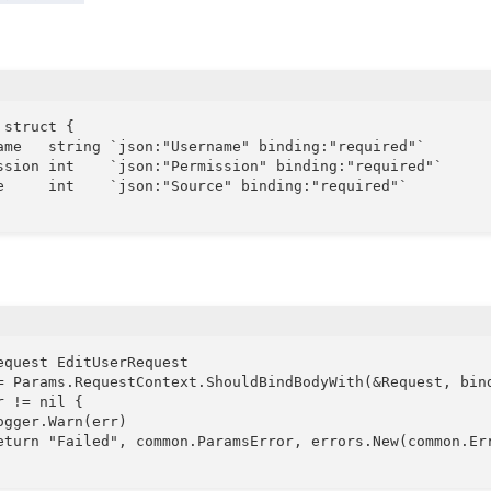
struct {

ame   string `json:"Username" binding:"required"`

ssion int    `json:"Permission" binding:"required"`

e     int    `json:"Source" binding:"required"`

equest EditUserRequest

= Params.RequestContext.ShouldBindBodyWith(&Request, bind
 != nil {

ogger.Warn(err)

eturn "Failed", common.ParamsError, errors.New(common.Err