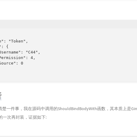
n": "Token",

: {

Username": "C44",

Permission": 4,

ource": 0

析
一件事，我在源码中调用的ShouldBindBodyWith函数，其本质上是Gi
json的一次再封装，证据如下: