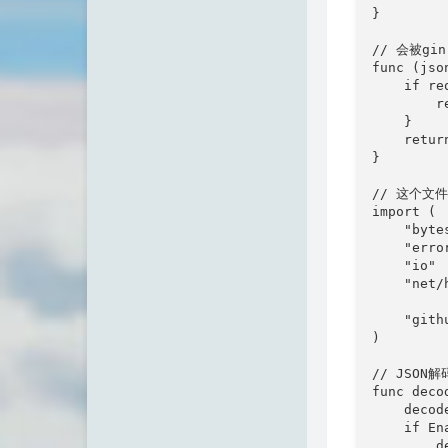
}

// 会被gin
func (jso
    if re
        r
    }

    retur
}

// 这个文件i
import (

    "bytes
    "error
    "io"

    "net/h
    "gith
)

// JSON
func deco
    decod
    if En
        d