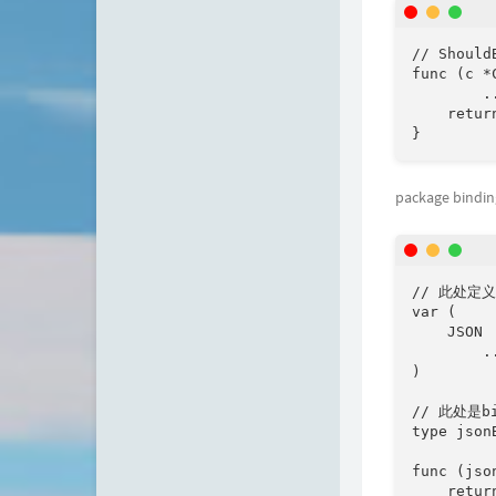
// Shou
func (c *
        
    retur
}
package bindi
// 此处定义了
var (

    JSON 
        .
)

// 此处是bi
type json
func (jso
    return