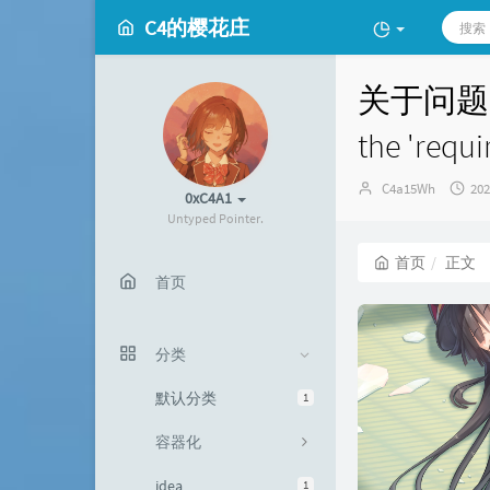
C4的樱花庄
关于问题 Key:
the 'req
博
发
C4a15Wh
20
0xC4A1
主：
布
Untyped Pointer.
时
间
首页
正文
首页
分类
默认分类
1
容器化
idea
1