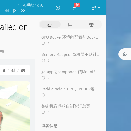
ココロト
新
- 心世紀 / とあ
Requiem for Fate
Roselia
ailed on
热
最
随
お勉強しといてよ
门
新
机
文
评
文
GPU Docker环境的配置与Docker相关注意事项(CentOS||RHEL)
ずっと真夜中でいいのに。
ココロト
心世紀 / とあ
章
论
章
评
1
The Whole Blue World
Ave Mujica
论
ing
数：
Memory Mapped IO(机器不认计算卡)问题解决
海蛍
香椎モイミ / 花隈千冬
评
1
论
月葬
黒魔 / Rintaro Soma
数：
：
go-app之component的Mount/Dismount问题
评
0
论
数：
PaddlePaddle-GPU、PPOCR容器内环境配置及注意事项
评
0
论
数：
某街机音游的自制谱汇总页
评
0
论
数：
博客信息