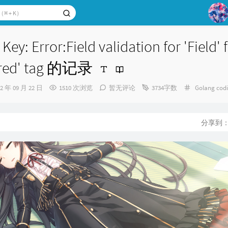
1
 Error:Field validation for 'Field' f
2
uired' tag 的记录
3
4
分
22 年 09 月 22 日
1510 次浏览
暂无评论
3734字数
Golang
cod
类：
5
6
：
分享到