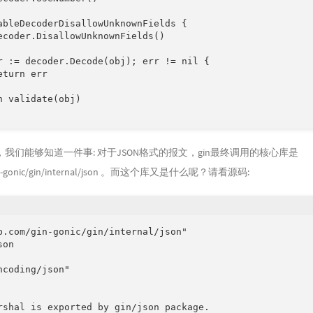
ableDecoderDisallowUnknownFields {

ecoder.DisallowUnknownFields()

r := decoder.Decode(obj); err != nil {

turn err

n validate(obj)

我们能够知道一件事: 对于JSON格式的报文，gin最终调用的核心库是
gin-gonic/gin/internal/json 。而这个库又是什么呢？请看源码:
b.com/gin-gonic/gin/internal/json"

on

ncoding/json"

rshal is exported by gin/json package.
