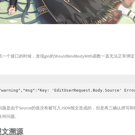
个接口的时候，发现gin的ShouldBindBodyWith函数一直无法正常绑
"warning","msg":"Key: 'EditUserRequest.Body.Source' Erro
题是由于Source的值没有被写入JSON报文造成的，但是再三确认拼写
任何问题。
报文溯源