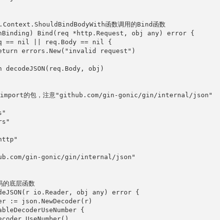
.Context.ShouldBindBodyWith函数调用的Bind函数

nBinding) Bind(req *http.Request, obj any) error {

q == nil || req.Body == nil {

eturn errors.New("invalid request")

n decodeJSON(req.Body, obj)

mport的包，注意"github.com/gin-gonic/gin/internal/json"

"

s"

ttp"

ub.com/gin-gonic/gin/internal/json"

解码的底层函数

deJSON(r io.Reader, obj any) error {

er := json.NewDecoder(r)

ableDecoderUseNumber {

ecoder.UseNumber()
