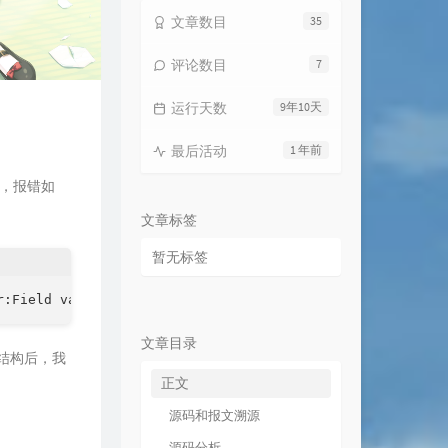
文章数目
35
评论数目
7
运行天数
9年10天
最后活动
1 年前
定，报错如
文章标签
暂无标签
r:Field validation for 'Source' failed on the 'required'
文章目录
和结构后，我
正文
源码和报文溯源
源码分析