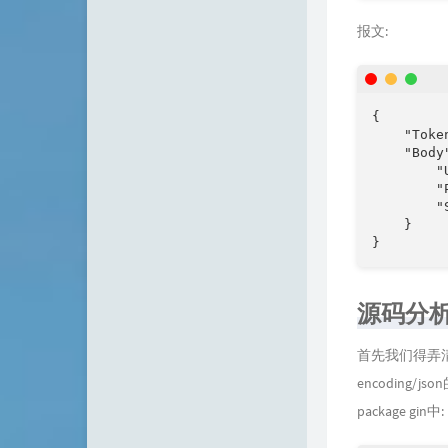
报文:
{

    "Toke
    "Body"
        "
        "
        "S
    }

}
源码分
首先我们得弄清楚
encoding/
package gin中: