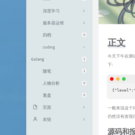
深度学习
服务器运维
归档
0
正文
coding
今天下午在测试一
Golang
1
下:
随笔
1
人物分析
0
{"level":
复盘
0
页面
一般来说这个问
仍然没有发现
关于我
友链
源码和
文章归档