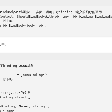
ldBindBodyWith函数中，实际上明确了对binding中定义的函数的调用

Context) ShouldBindBodyWith(obj any, bb binding.BindingBo
...以上略

n bb.BindBody(body, obj)

ng中:
binding.JSON对象

         = jsonBinding{}

..以下略...

nding.JSON的实质

Binding struct{}

nBinding) Name() string {

 "json"
