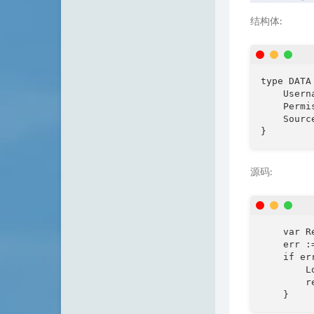
时光机
结构体:
type DATA 
    Usern
    Permi
    Sourc
}
源码:
    var R
    err :
    if err
        L
        r
    }