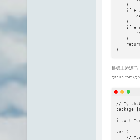
    }

    if En
        d
    }

    if er
        re
    }

    retur
}
根据上述源码，
github.com/
// "githu
package js
import "e
var (

    // Ma