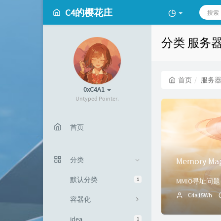
C4的樱花庄
分类 服务
首页
服务
0xC4A1
Untyped Pointer.
首页
Memory 
分类
默认分类
1
MMIO寻址问题
C4a15Wh
容器化
idea
1