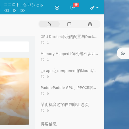
ココロト
新
- 心世紀 / とあ
Requiem for Fate
Roselia
热
最
随
お勉強しといてよ
门
新
机
文
评
文
GPU Docker环境的配置与Docker相关注意事项(CentOS||RHEL)
ずっと真夜中でいいのに。
ココロト
心世紀 / とあ
章
论
章
评
1
The Whole Blue World
Ave Mujica
论
数：
Memory Mapped IO(机器不认计算卡)问题解决
海蛍
香椎モイミ / 花隈千冬
评
1
论
月葬
黒魔 / Rintaro Soma
数：
go-app之component的Mount/Dismount问题
评
0
论
数：
PaddlePaddle-GPU、PPOCR容器内环境配置及注意事项
评
0
论
数：
某街机音游的自制谱汇总页
评
0
论
数：
博客信息