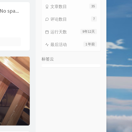
文章数目
35
Docker容器解决容器data-root空间不足的问题(No space left on device)
评论数目
7
运行天数
9年12天
最后活动
1 年前
标签云