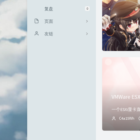
复盘
0
页面
关于我
友链
文章归档
时光机
VMWare E
一个ESXi显
C4a15Wh