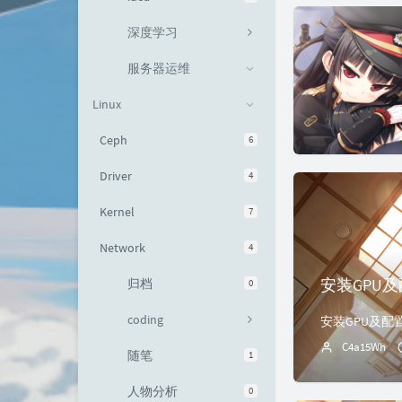
深度学习
服务器运维
Linux
Ceph
6
Driver
4
Kernel
7
Network
4
安装GPU
归档
0
coding
安装GPU及配
C4a15Wh
随笔
1
人物分析
0