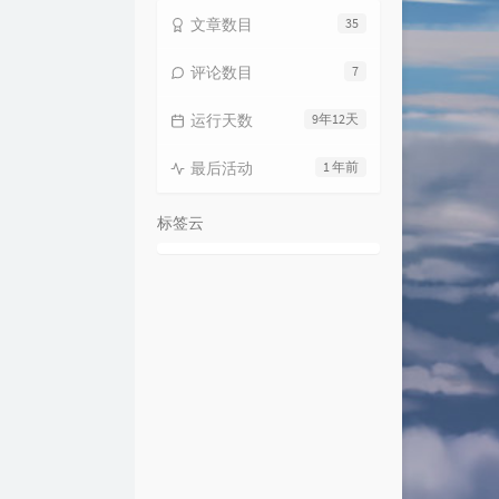
文章数目
35
评论数目
7
运行天数
9年12天
最后活动
1 年前
标签云