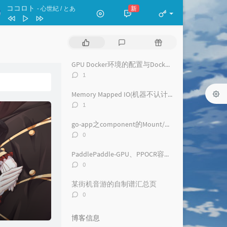
ココロト
新
- 心世紀 / とあ
Requiem for Fate
Roselia
热
最
随
お勉強しといてよ
门
新
机
文
评
文
GPU Docker环境的配置与Docker相关注意事项(CentOS||RHEL)
ずっと真夜中でいいのに。
ココロト
心世紀 / とあ
章
论
章
评
1
The Whole Blue World
Ave Mujica
论
数：
Memory Mapped IO(机器不认计算卡)问题解决
海蛍
香椎モイミ / 花隈千冬
评
1
论
月葬
黒魔 / Rintaro Soma
数：
go-app之component的Mount/Dismount问题
评
0
论
数：
PaddlePaddle-GPU、PPOCR容器内环境配置及注意事项
评
0
论
数：
某街机音游的自制谱汇总页
评
0
论
数：
博客信息