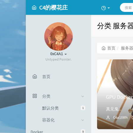
C4的樱花庄
分类 服务
首页
服务
0xC4A1
Untyped Pointer.
首页
GPU Dock
分类
默认分类
1
真见鬼...
C4a15Wh
容器化
Docker
9